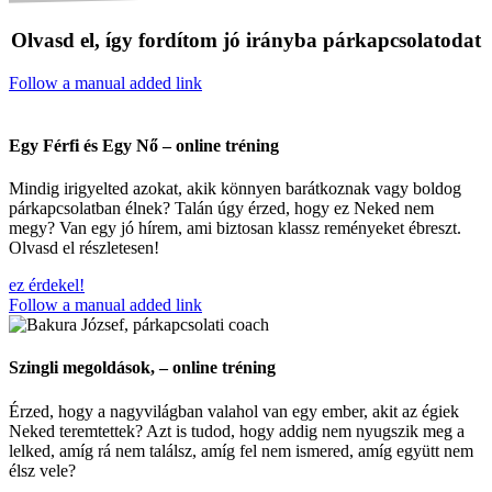
Olvasd el, így fordítom jó irányba párkapcsolatodat
Follow a manual added link
Egy Férfi és Egy Nő – online tréning
Mindig irigyelted azokat, akik könnyen barátkoznak vagy boldog
párkapcsolatban élnek? Talán úgy érzed, hogy ez Neked nem
megy? Van egy jó hírem, ami biztosan klassz reményeket ébreszt.
Olvasd el részletesen!
ez érdekel!
Follow a manual added link
Szingli megoldások, – online tréning
Érzed, hogy a nagyvilágban valahol van egy ember, akit az égiek
Neked teremtettek? Azt is tudod, hogy addig nem nyugszik meg a
lelked, amíg rá nem találsz, amíg fel nem ismered, amíg együtt nem
élsz vele?