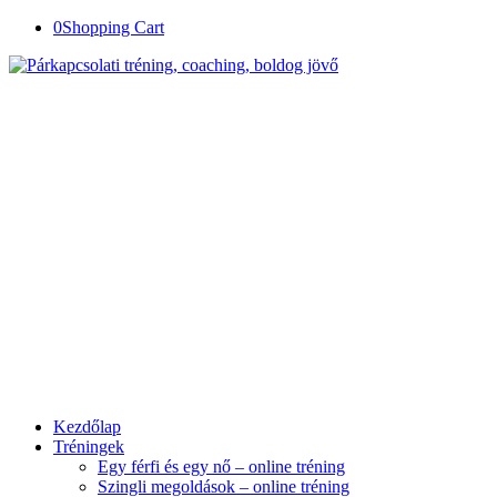
0
Shopping Cart
Kezdőlap
Tréningek
Egy férfi és egy nő – online tréning
Szingli megoldások – online tréning